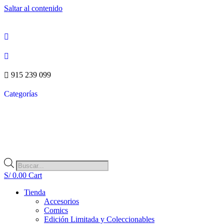
Saltar al contenido
915 239 099
Categorías
Búsqueda
de
S/
0.00
Cart
productos
Tienda
Accesorios
Comics
Edición Limitada y Coleccionables