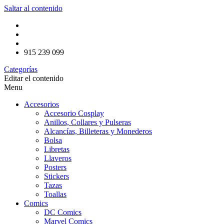
Saltar al contenido
915 239 099
Categorías
Editar el contenido
Menu
Accesorios
Accesorio Cosplay
Anillos, Collares y Pulseras
Alcancías, Billeteras y Monederos
Bolsa
Libretas
Llaveros
Posters
Stickers
Tazas
Toallas
Comics
DC Comics
Marvel Comics