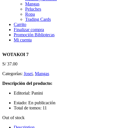
Mangas
Peluches
Ropa
Trading Cards
Carrito
Finalizar compra
Promoción Bibliotecas
Mi cuenta
WOTAKOI 7
S/
37.00
Categorías:
Josei
,
Mangas
Descripción del producto:
Editorial: Panini
Estado: En publicación
Total de tomos: 11
Out of stock
Description