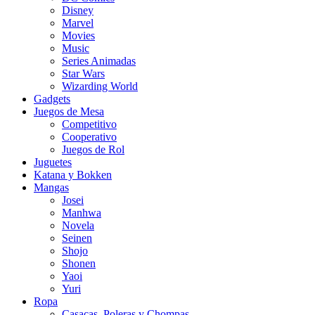
Disney
Marvel
Movies
Music
Series Animadas
Star Wars
Wizarding World
Gadgets
Juegos de Mesa
Competitivo
Cooperativo
Juegos de Rol
Juguetes
Katana y Bokken
Mangas
Josei
Manhwa
Novela
Seinen
Shojo
Shonen
Yaoi
Yuri
Ropa
Casacas, Poleras y Chompas