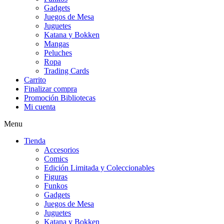
Gadgets
Juegos de Mesa
Juguetes
Katana y Bokken
Mangas
Peluches
Ropa
Trading Cards
Carrito
Finalizar compra
Promoción Bibliotecas
Mi cuenta
Menu
Tienda
Accesorios
Comics
Edición Limitada y Coleccionables
Figuras
Funkos
Gadgets
Juegos de Mesa
Juguetes
Katana y Bokken