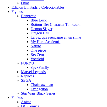
Otros
Edición Limitada y Coleccionables
Figuras
Banpresto
Blue Lock
Bottom-Tier Character Tomozaki
Demon Slayer
Dragon Ball
La vez que reencarne en un slime
My Hero Academia
Naruto
One piece
Re: Zero
Vocaloid
FURYU
SpyxFamily
Marvel Legends
Réplicas
SEGA
Chainsaw man
Evangelion
Star Wars Black Series
Funkos
Anime
DC Comics