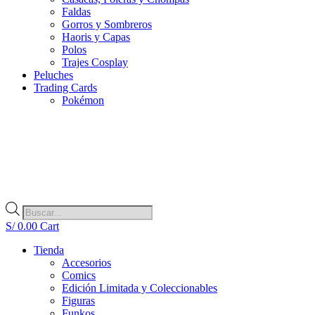
Faldas
Gorros y Sombreros
Haoris y Capas
Polos
Trajes Cosplay
Peluches
Trading Cards
Pokémon
Búsqueda
de
S/
0.00
Cart
productos
Tienda
Accesorios
Comics
Edición Limitada y Coleccionables
Figuras
Funkos